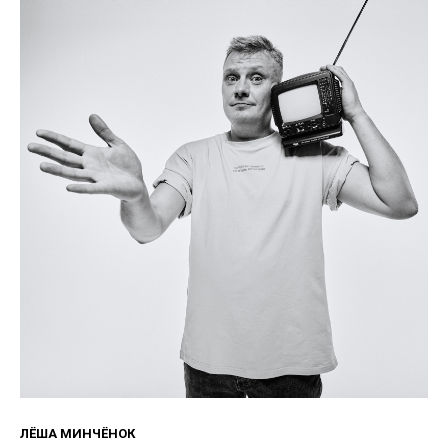
ЛЁША МИНЧЁНОК