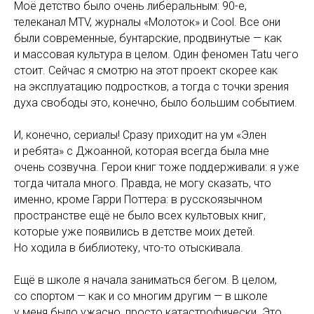
Моё детство было очень либеральным: 90-е,
телеканал МTV, журналы «Молоток» и Cool. Все они
были современные, бунтарские, продвинутые — как
и массовая культура в целом. Один феномен Tatu чего
стоит. Сейчас я смотрю на этот проект скорее как
на эксплуатацию подростков, а тогда с точки зрения
духа свободы это, конечно, было большим событием.
И, конечно, сериалы! Сразу приходит на ум «Элен
и ребята» с Джоанной, которая всегда была мне
очень созвучна. Герои книг тоже поддерживали: я уже
тогда читала много. Правда, не могу сказать, что
именно, кроме Гарри Поттера: в русскоязычном
пространстве ещё не было всех культовых книг,
которые уже появились в детстве моих детей.
Но ходила в библиотеку, что-то отыскивала.
Ещё в школе я начала заниматься бегом. В целом,
со спортом — как и со многим другим — в школе
у меня было ужасно, просто катастрофически. Это